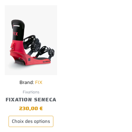
produit
a
plusieurs
variations.
Les
options
peuvent
être
choisies
sur
la
page
du
produit
Brand:
FIX
Fixations
FIXATION SENECA
230,00
€
Choix des options