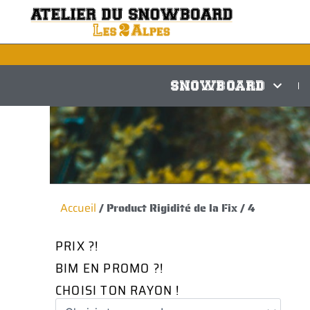
Aller
au
contenu
SNOWBOARD
Accueil
/ Product Rigidité de la Fix / 4
PRIX ?!
BIM EN PROMO ?!
CHOISI TON RAYON !