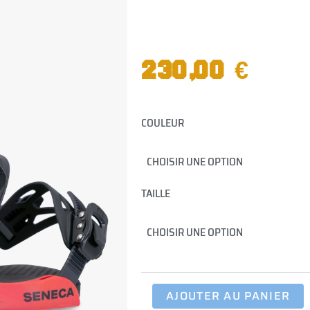
230,00
€
quantité
COULEUR
de
Fixation
Seneca
TAILLE
AJOUTER AU PANIER