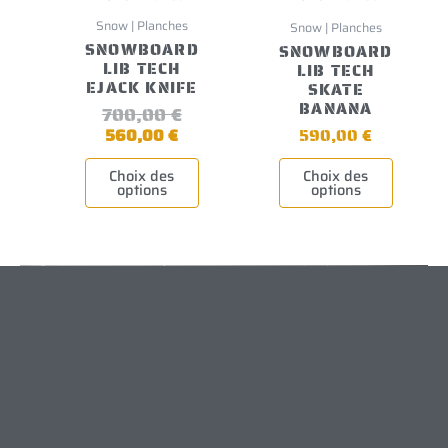
sur
sur
la
la
Snow | Planches
Snow | Planches
page
page
SNOWBOARD
SNOWBOARD
du
du
LIB TECH
LIB TECH
produit
produit
EJACK KNIFE
SKATE
BANANA
700,00
€
560,00
€
590,00
€
Choix des
Choix des
options
options