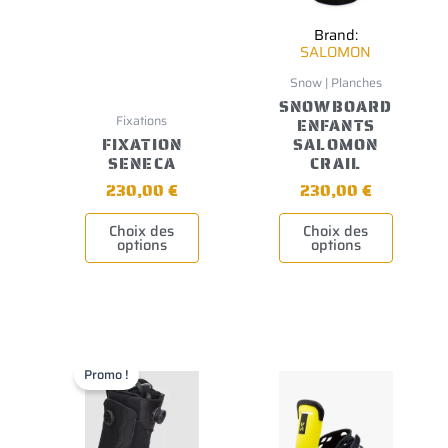
Brand:
SALOMON
Snow | Planches
SNOWBOARD
Fixations
ENFANTS
FIXATION
SALOMON
SENECA
CRAIL
230,00
€
230,00
€
Choix des
Choix des
options
options
Ce
Le
Le
Ce
produit
produit
prix
prix
Promo !
a
a
actuel
initial
plusieurs
plusieurs
est :
était :
variations.
variations.
288,00 €.
340,00 €.
Les
Les