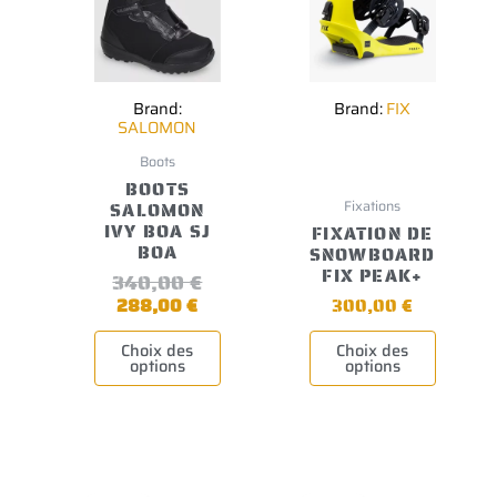
options
options
peuvent
peuvent
être
être
choisies
choisies
sur
sur
la
la
Brand:
Brand:
FIX
page
page
SALOMON
du
du
produit
produit
Boots
BOOTS
Fixations
SALOMON
IVY BOA SJ
FIXATION DE
BOA
SNOWBOARD
FIX PEAK+
340,00
€
288,00
€
300,00
€
Choix des
Choix des
options
options
Ce
Le
Le
Ce
Le
Le