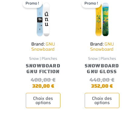
produit
produit
prix
prix
prix
prix
Promo !
Promo !
a
a
actuel
initial
actuel
initial
plusieurs
plusieurs
est :
était :
est :
était :
variations.
variations.
320,00 €.
400,00 €.
352,00 €.
440,00 €
Les
Les
options
options
peuvent
peuvent
être
être
choisies
choisies
Brand:
GNU
Brand:
GNU
sur
sur
Snowboard
Snowboard
la
la
page
page
Snow | Planches
Snow | Planches
du
du
SNOWBOARD
SNOWBOARD
produit
produit
GNU FICTION
GNU GLOSS
400,00
€
440,00
€
320,00
€
352,00
€
Choix des
Choix des
options
options
Ce
Le
Le
Ce