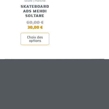
Skate | Planche
SKATEBOARD
ADS MEHDI
SOLTANE
60,00
€
30,00
€
Choix des
options