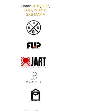
la
Brand:
ADS
,
FLIP
,
page
JART
,
PLAN B
,
du
SK8 MAFIA
produit