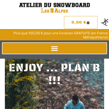
Aller
au
contenu
0
0,00
€
PANIER
Plus que
100,00
€
pour une livraison GRATUITE (en France
Métropolitaine)
ENJOY ... PLAN B
!!!