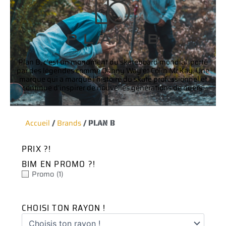
Plan B, c’est un monument du skateboard mondial, porté
par des légendes comme Danny Way et Colin McKay. Une
marque qui a marqué l’histoire du skate professionnel et
continue d’inspirer de nouvelles générations de riders.
Accueil
/
Brands
/ PLAN B
PRIX ?!
BIM EN PROMO ?!
Promo
(1)
CHOISI TON RAYON !