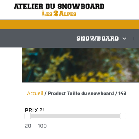
Aller
au
contenu
SNOWBOARD
Accueil
/ Product Taille du snowboard / 143
PRIX ?!
20 — 100