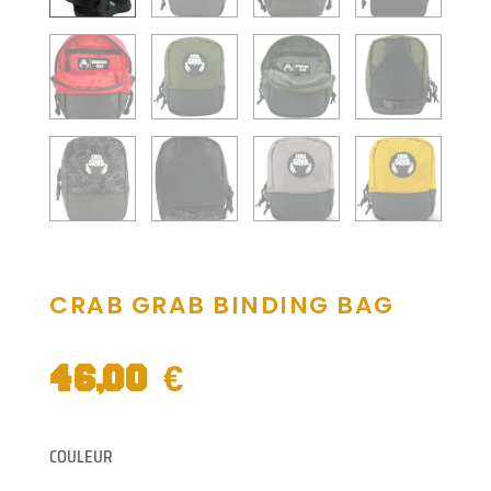
CRAB GRAB BINDING BAG
46,00
€
quantité
COULEUR
de
CRAB