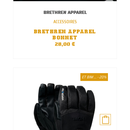
✕
BRETHREN APPAREL
ACCESSOIRES
BRETHREN APPAREL
BONNET
€
28,00
ET BIM ... - 20%
Ce
produit
a