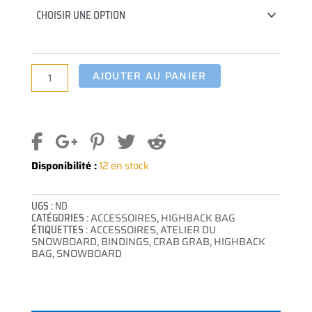
GRAB
BINDING
BAG
AJOUTER AU PANIER
Disponibilité :
12 en stock
UGS :
ND
CATÉGORIES :
ACCESSOIRES
,
HIGHBACK BAG
ÉTIQUETTES :
ACCESSOIRES
,
ATELIER DU
SNOWBOARD
,
BINDINGS
,
CRAB GRAB
,
HIGHBACK
BAG
,
SNOWBOARD