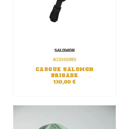
peuvent
être
choisies
sur
la
page
du
produit
✕
SALOMON
ACCESSOIRES
CASQUE SALOMON
BRIGADE
€
130,00