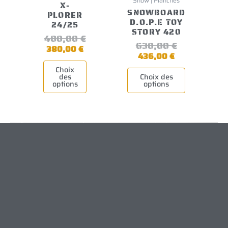
Snow | Planches
X-
SNOWBOARD
PLORER
D.O.P.E TOY
24/25
STORY 420
480,00
€
630,00
€
380,00
€
436,00
€
Choix
des
Choix des
options
options