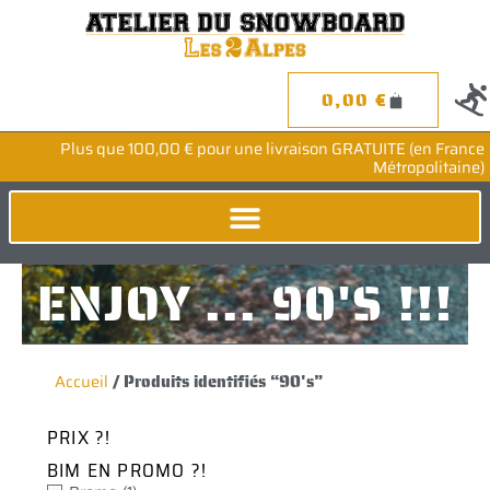
Aller
au
contenu
0
0,00
€
PANIER
Plus que
100,00
€
pour une livraison GRATUITE (en France
Métropolitaine)
ENJOY ... 90'S !!!
Accueil
/ Produits identifiés “90's”
PRIX ?!
BIM EN PROMO ?!