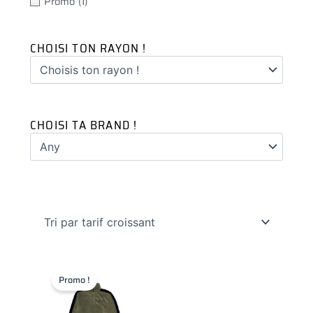
Promo
(1)
CHOISI TON RAYON !
CHOISI TA BRAND !
Ce
Le
Le
produit
prix
prix
Promo !
a
actuel
initial
plusieurs
est :
était :
variations.