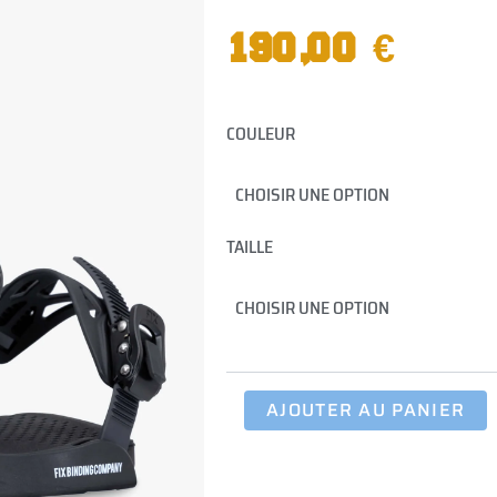
190,00
€
quantité
COULEUR
de
Fixation
Sunset
TAILLE
AJOUTER AU PANIER