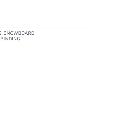
S
,
SNOWBOARD
 BINDING