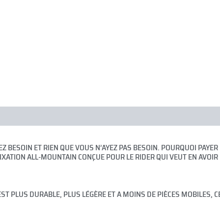
es
Brand
AVEZ BESOIN ET RIEN QUE VOUS N’AYEZ PAS BESOIN. POURQUOI PAY
 FIXATION ALL-MOUNTAIN CONÇUE POUR LE RIDER QUI VEUT EN AVOI
Y EST PLUS DURABLE, PLUS LÉGÈRE ET A MOINS DE PIÈCES MOBILES,