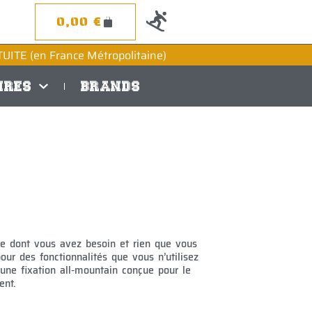
0
0,00
€
PANIER
UITE (en France Métropolitaine)
IRES
BRANDS
ce dont vous avez besoin et rien que vous
our des fonctionnalités que vous n’utilisez
une fixation all-mountain conçue pour le
ent.